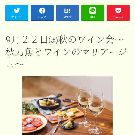
ツイート
シェア
はてブ
送る
Pocket
9月２２日㈬秋のワイン会〜
秋刀魚とワインのマリアージ
ュ〜