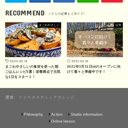
RECOMMEND
まごわやさしい
日常
2025.02.12
2021.02.10
まごわやさしいの食材を使った朝
2021年3月31日㈬のオープンに向
ごはんレシピ5選｜栄養満点で元気
けて着々と準備中です！
な1日をスタート！
運営：ファスタスティックカレッジ
Philosophy.
Action.
Studio information.
Online lesson.