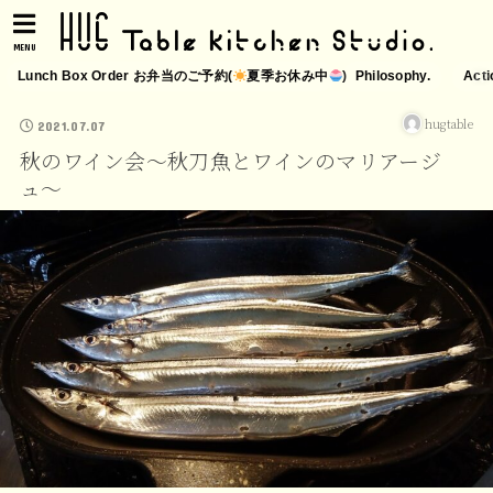
MENU
Lunch Box Order お弁当のご予約(
夏季お休み中
)
Philosophy.
Acti
hugtable
2021.07.07
秋のワイン会〜秋刀魚とワインのマリアージ
ュ〜