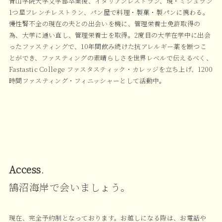
青山学院大学文学部卒業後、イタリアンレストラン、現・ミシュラン
1つ星フレンチレストラン、パン屋で料理・製菓・製パンに携わる。
慢性腎不全の現在の夫との出会いを機に、管理栄養士免許取得の
為、大学に通い直し、管理栄養士を取得。2度目の大学在学中に出会
ったファスティングで、10年間飲み続けた抗アレルギー薬を断つこ
とができ、ファスティングの素晴らしさを世界レベルで伝えるべく、
Fastastic College ファスタスティック・カレッジを立ち上げ、1200
時間ファスティング・フィニッシャーとして活動中。
Access
.
鵠沼海岸で会いましょう。
現在、完全予約制となっております。お越しになる際は、お電話や