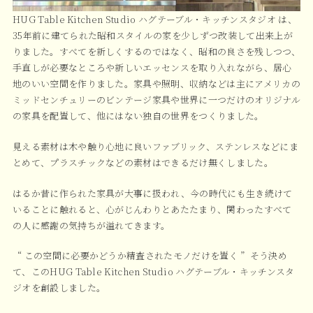
HUG Table Kitchen Studio ハグテーブル・キッチンスタジオ は、
35年前に建てられた昭和スタイルの家を少しずつ改装して出来上が
りました。すべてを新しくするのではなく、昭和の良さを残しつつ、
手直しが必要なところや新しいエッセンスを取り入れながら、居心
地のいい空間を作りました。家具や照明、収納などは主にアメリカの
ミッドセンチュリーのビンテージ家具や世界に一つだけのオリジナル
の家具を配置して、他にはない独自の世界をつくりました。
見える素材は木や触り心地に良いファブリック、ステンレスなどにま
とめて、プラスチックなどの素材はできるだけ無くしました。
はるか昔に作られた家具が大事に扱われ、今の時代にも生き続けて
いることに触れると、心がじんわりとあたたまり、関わったすべて
の人に感謝の気持ちが溢れてきます。
“ この空間に必要かどうか精査されたモノだけを置く ”そう決め
て、このHUG Table Kitchen Studio ハグテーブル・キッチンスタ
ジオを創設しました。