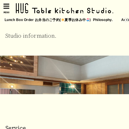
MENU
Lunch Box Order お弁当のご予約(
夏季お休み中
)
Philosophy.
Acti
Studio information.
Service.