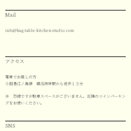
Mail
info@hug-table-kitchen-studio.com
アクセス
電車でお越しの方
小田急江ノ島線 鵠沼海岸駅から徒歩１５分
※ 恐縮ですが駐車スペースがございません。近隣のコインパーキン
グをお使いください。
SNS